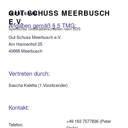
Zum
Inhalt
GUT SCHUSS MEERBUSCH
IMPRESSUM
springen
E.V.
Angaben gemäß § 5 TMG:
Sportliches Großkaliberschießen nach BDS
Gut Schuss Meerbusch e.V.
Am Hannenhof 25
40668 Meerbusch
Vertreten durch:
Sascha Kaletta (1.Vorsitzender)
Kontakt:
+49 163 7577836 (Peter
Telefon:
Stolla)